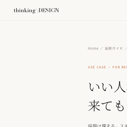
thinking\DESIGN
Home
／
活用ガイド
／
USE CASE — FOR R
いい人
来ても
採用は埋まる。ス