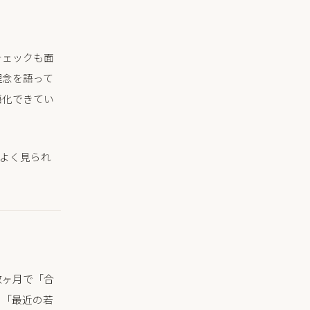
チェックも面
理念を語って
語化できてい
でよく見られ
数ヶ月で「合
。「最近の若