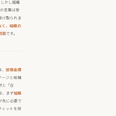
。しかし組織
その言葉は受
受け取られま
なく、組織の
問題
です。
は、
感情座標
テージと候補
然と「合
は、まず
組織
が先に必要で
フィットを測