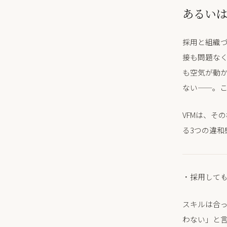
あるいは
採用と組織
接も問題な
も空気が動
ない——。
VFMは、そ
る3つの違和
・採用して
スキルは合
わない」と