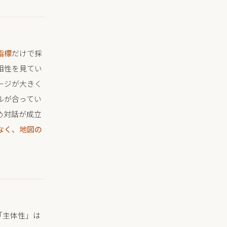
指標
だけで採
相性を見てい
ージが大きく
ルが合ってい
め対話が成立
なく、地図の
「主体性」は