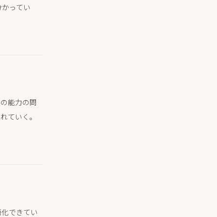
分かってい
人の能力の問
まれていく。
語化できてい