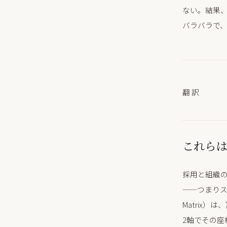
ない。結果
バラバラで
翻訳
これらは
採用と組織
——つまりステ
Matrix
2軸でその座