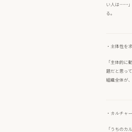
い人は……
る。
・主体性を
「主体的に
題だと思っ
組織全体が
・カルチャ
「うちのカ