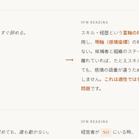
VFM READING
もすぐ辞める。
スキル・経歴という
富軸の
用し、
明軸（感情座標）
の
ない。候補者と組織のステ
⟶
離れていれば、たとえスキ
ても、感情の語彙が違うた
しません。
これは適性では
問題
です。
VFM READING
求めても、誰も動かない。
経営者が
にいる時、
S13