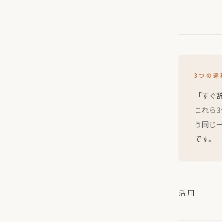
3つの違
「すぐ
これら
う同じ
です。
活用