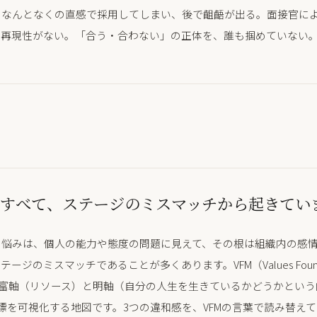
、なんとなくの直感で採用してしまい、後で齟齬が出る。面接官に
、再現性がない。「合う・合わない」の正体を、誰も掴めていない
すべて、ステージのミスマッチから起きてい
の悩みは、個人の能力や態度の問題に見えて、その根は組織内の感
ージのミスマッチであることが多くあります。VFM（Values Founda
）は、富軸（リソース）と明軸（自分の人生を生きているかどうかとい
標を可視化する地図です。3つの違和感を、VFMの言葉で読み替え