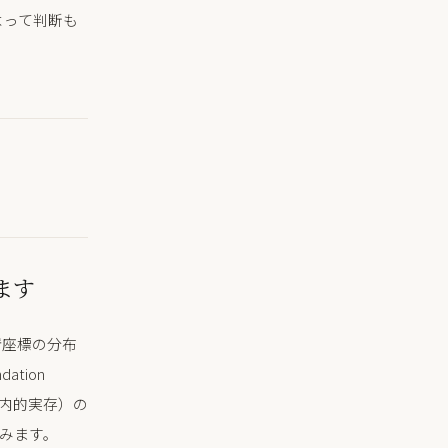
よって判断も
。
ます
情座標の分布
tion
う内的実存）の
てみます。