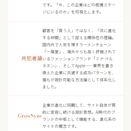
です。「今、この企業はどの感情ステー
ジにいるのか」を可視化します。
顧客を「買う人」ではなく、「共に進化
する仲間」として捉える関係性の理論。
国内外で人気を博すラーメンチェーン
「一風堂」、海外からも高く評価されて
共犯者論
いるファッションブランド「ミナ ペル
ホネン」、そしてApple——業界を書き
換えた企業に共通する成功パターンを、
誰もが設計可能な方法論として体系化し
ました。
企業の進化に同期して、サイト自体が質
的に変容し続ける設計思想。AI時代のブ
GrowSync
ランドの中枢として機能する、進化系の
サイトの概念です。